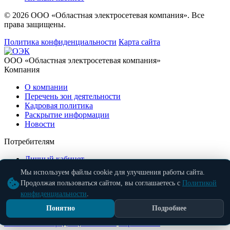
© 2026 ООО «Областная электросетевая компания». Все
права защищены.
Политика конфиденциальности
Карта сайта
ООО «Областная электросетевая компания»
Компания
О компании
Перечень зон деятельности
Кадровая политика
Раскрытие информации
Новости
Потребителям
Личный кабинет
Заказать звонок
Мы используем файлы cookie для улучшения работы сайта.
Контакты
Продолжая пользоваться сайтом, вы соглашаетесь с
Политикой
конфиденциальности
.
Бесплатно по России
8 (800) 707-58-09
info@oblelectroset.ru
© 2026 ООО «Областная электросетевая компания». Все
Понятно
Подробнее
права защищены.
Политика конфиденциальности
Карта сайта