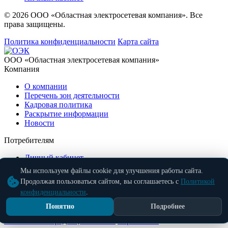
© 2026 ООО «Областная электросетевая компания». Все
права защищены.
Политика конфиденциальности
Карта сайта
ООО «Областная электросетевая компания»
Компания
О компании
Перечень зон деятельности
Кадровая политика
Раскрытие информации
Новости
Потребителям
Личный кабинет
Заказать звонок
Мы используем файлы cookie для улучшения работы сайта.
Контакты
Продолжая пользоваться сайтом, вы соглашаетесь с
Политикой
конфиденциальности
.
Бесплатно по России
8 (800) 707-58-09
info@oblelectroset.ru
© 2026 ООО «Областная электросетевая компания». Все
Понятно
Подробнее
права защищены.
Политика конфиденциальности
Карта сайта