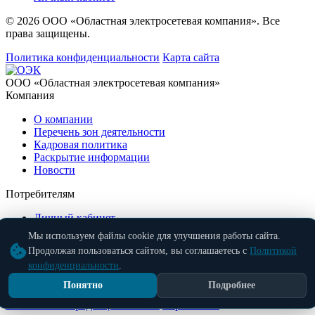
© 2026 ООО «Областная электросетевая компания». Все
права защищены.
Политика конфиденциальности
Карта сайта
ООО «Областная электросетевая компания»
Компания
О компании
Перечень зон деятельности
Кадровая политика
Раскрытие информации
Новости
Потребителям
Личный кабинет
Заказать звонок
Мы используем файлы cookie для улучшения работы сайта.
Контакты
Продолжая пользоваться сайтом, вы соглашаетесь с
Политикой
конфиденциальности
.
Бесплатно по России
8 (800) 707-58-09
info@oblelectroset.ru
© 2026 ООО «Областная электросетевая компания». Все
Понятно
Подробнее
права защищены.
Политика конфиденциальности
Карта сайта